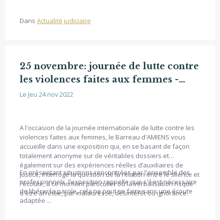
Dans
Actualité judiciaire
25 novembre: journée de lutte contre
les violences faites aux femmes -
Expo "Toi qui me tais, c'est de la
Le Jeu 24 nov 2022
violence aussi" - 24/11 - 06/12.2022
A l'occasion de la journée internationale de lutte contre les
violences faites aux femmes, le Barreau d'AMIENS vous
accueille dans une exposition qui, en se basant de façon
totalement anonyme sur de véritables dossiers et
également sur des expériences réelles d’auxiliaires de
En présentant situations rencontrées par l'ensemble des
Justice, interroge la question de la relation entre le silence et
professionnels, l’exposition rappelle que s'il est nécessaire
l'écoute, à ce moment particulier où la verbalisation risque
de libérer la parole, cela ne peut se faire sans une écoute
d'être arrêtée, par maladresse, désintérêt ou ignorance.
adaptée ...