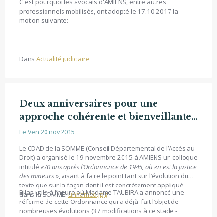
C'est pourquoi les avocats d'AMIENS, entre autres
professionnels mobilisés, ont adopté le 17.10.2017 la
motion suivante:
Dans
Actualité judiciaire
Deux anniversaires pour une
approche cohérente et bienveillante
de l’enfance délinquante
Le Ven 20 nov 2015
Le CDAD de la SOMME (Conseil Départemental de l’Accès au
Droit) a organisé le 19 novembre 2015 à AMIENS un colloque
intitulé
«70 ans après l’Ordonnance de 1945, où en est la justice
des mineurs »
, visant à faire le point tant sur l’évolution du
texte que sur la façon dont il est concrètement appliqué
Bilan utile à l’heure où Madame TAUBIRA a annoncé une
dans la SOMME.
unnamed.jpg
réforme de cette Ordonnance qui a déjà fait l’objet de
nombreuses évolutions (37 modifications à ce stade -