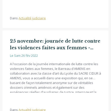
Dans
Actualité judiciaire
25 novembre: journée de lutte contre
les violences faites aux femmes -
Expo "que portais-tu? - "24/11 -
Le Sam 26 fév 2022
08/12.2021
A l'occasion de la journée internationale de lutte contre les
violences faites aux femmes, le Barreau d'AMIENS en
collaboration avec la classe d’art du Lycée du SACRE CŒUR à
AMIENS, vous a accueilli dans une exposition qui, en se
basant de façon totalement anonyme sur de véritables
dossiers criminels amiénois et également sur des
expériences réelles d’auxiliaires de Justice, interrogeait la
question "que portais-tu ?" qui est régulièrement posée aux
victimes d'agressions, comme une mise à distance de la
brutalité quotidienne de ce qui a été vécu.
Dans
Actualité judiciaire