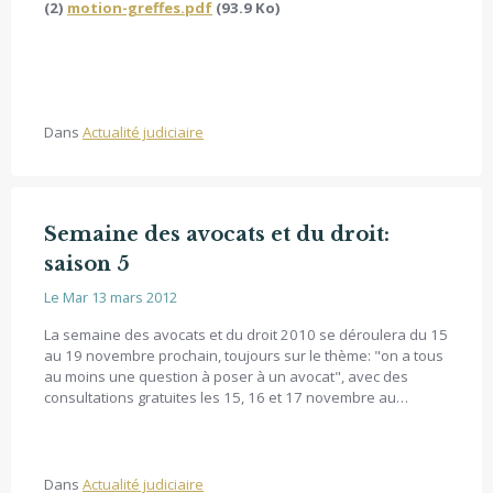
(2)
motion-greffes.pdf
(93.9 Ko)
Dans
Actualité judiciaire
Semaine des avocats et du droit:
saison 5
Le Mar 13 mars 2012
La semaine des avocats et du droit 2010 se déroulera du 15
au 19 novembre prochain, toujours sur le thème: "on a tous
au moins une question à poser à un avocat", avec des
consultations gratuites les 15, 16 et 17 novembre au
numéro azur suivant: 0810.313.313 (plateforme nationale
qui renvoie sur des permanences locales). Le programme
des actions menées sur Amiens sera précisé ici dès qu'il
sera fixé.
Dans
Actualité judiciaire