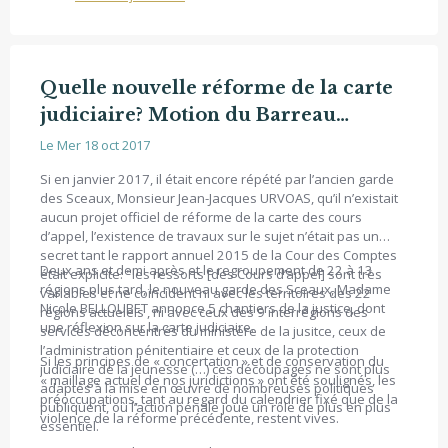
Quelle nouvelle réforme de la carte
judiciaire? Motion du Barreau
d'Amiens
Le Mer 18 oct 2017
Si en janvier 2017, il était encore répété par l’ancien garde
des Sceaux, Monsieur Jean-Jacques URVOAS, qu’il n’existait
aucun projet officiel de réforme de la carte des cours
d’appel, l’existence de travaux sur le sujet n’était pas un
secret tant le rapport annuel 2015 de la Cour des Comptes
Deux ans et demi après et le regroupement de 22 à 13
était explicite: "les ressorts [des Cours d’appel] sont très
régions plus tard, le nouveau garde des Sceaux, Madame
variables et ne coïncident ni avec les territoires des 22
Nicole BELLOUBET annonce 5 chantiers de la justice, dont
régions actuelels , ni avec ceux des 9 interrégions des
une réflexion sur la carte judiciaire.
services déconcentrés du ministère de la jusitce, ceux de
l’administration pénitentiaire et ceux de la protection
Si les principes de « concertation » et de conservation du
judiciaire de la jeunesse (…) ces découpages ne sont plus
« maillage actuel de nos juridictions » ont été soulignés, les
adaptés à la mise en œuvre de nombreuses politiques
préoccupations, tant au regard du calendrier fixé que de la
publiquent, où l’action pénale joue un rôle de plus en plus
violence de la réforme précédente, restent vives.
essentiel.