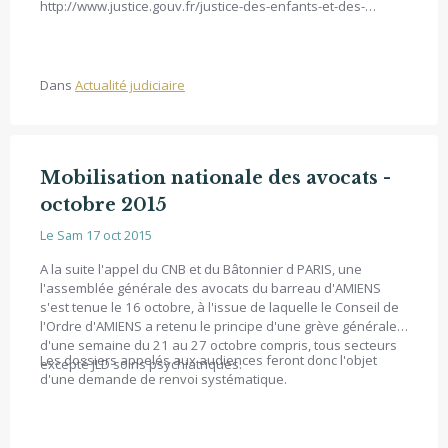
http://www.justice.gouv.fr/justice-des-enfants-et-des-
adolescents-12754/).
Dans
Actualité judiciaire
Mobilisation nationale des avocats -
octobre 2015
Le Sam 17 oct 2015
A la suite l'appel du CNB et du Bâtonnier d PARIS, une
l'assemblée générale des avocats du barreau d'AMIENS
s'est tenue le 16 octobre, à l'issue de laquelle le Conseil de
l'Ordre d'AMIENS a retenu le principe d'une grève générale
d'une semaine du 21 au 27 octobre compris, tous secteurs
Les dossiers appelés aux audiences feront donc l'objet
excepté JLD soins psychiatriques.
d'une demande de renvoi systématique.