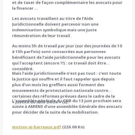
et de taxer de façon complémentaire les avocats pour
la financer …
Les avocats travaillant au titre de l'Aide
Juridictionnelle doivent percevoir non une
indemnisation symbolique mais une juste
rémunération de leur travail.
Au moins 5h de travail par jour (sur des journées de 10
à 15h parfois) sont consacrées aux personnes
bénéficiant de l’aide juridictionnelle pour les avocats
qui l’acceptent (encore ?!) : ce travail doit être
considéré.
Mais l’aide juridictionnelle n’est pas tout : c’est toute
la Justice qui souffre et il faut rappeler que depuis
plus d’un mois les greffiers aussi forment des
mouvements de protestation nationale contre
certaines des réformes prévues dans le cadre de la
L’assemblée générale du CNB du 13 juin prochain sera
« Justice du XXIè siècle » (2).
suivie à AMIENS d’une assemblée Générale des avocats
pour décider de la suite de la mobilisation.
motion-aj-barreaux.pdf
(226.06 Ko)