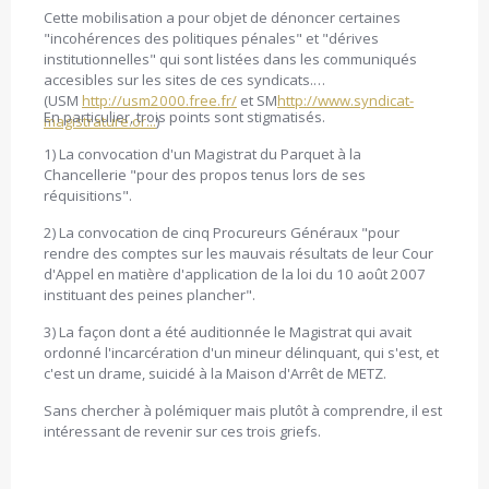
Cette mobilisation a pour objet de dénoncer certaines
"incohérences des politiques pénales" et "dérives
institutionnelles" qui sont listées dans les communiqués
accesibles sur les sites de ces syndicats.
(USM
http://usm2000.free.fr/
et SM
http://www.syndicat-
En particulier, trois points sont stigmatisés.
magistrature.or...
)
1) La convocation d'un Magistrat du Parquet à la
Chancellerie "pour des propos tenus lors de ses
réquisitions".
2) La convocation de cinq Procureurs Généraux "pour
rendre des comptes sur les mauvais résultats de leur Cour
d'Appel en matière d'application de la loi du 10 août 2007
instituant des peines plancher".
3) La façon dont a été auditionnée le Magistrat qui avait
ordonné l'incarcération d'un mineur délinquant, qui s'est, et
c'est un drame, suicidé à la Maison d'Arrêt de METZ.
Sans chercher à polémiquer mais plutôt à comprendre, il est
intéressant de revenir sur ces trois griefs.