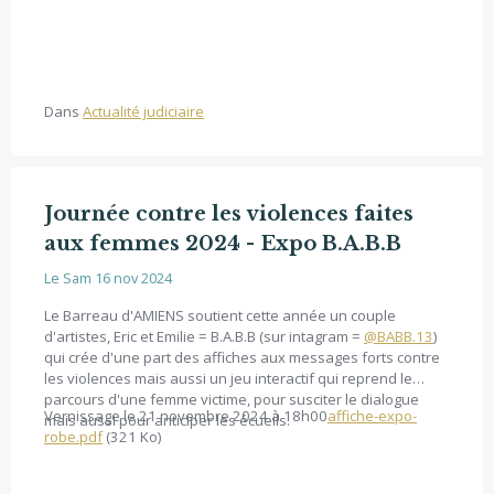
Dans
Actualité judiciaire
Journée contre les violences faites
aux femmes 2024 - Expo B.A.B.B
Le Sam 16 nov 2024
Le Barreau d'AMIENS soutient cette année un couple
d'artistes, Eric et Emilie = B.A.B.B (sur intagram =
@BABB.13
)
qui crée d'une part des affiches aux messages forts contre
les violences mais aussi un jeu interactif qui reprend le
parcours d'une femme victime, pour susciter le dialogue
Vernissage le 21 novembre 2024 à 18h00
affiche-expo-
mais aussi pour anticiper les écueils.
robe.pdf
(321 Ko)