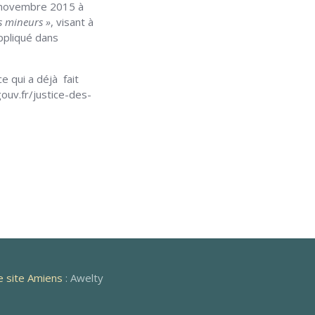
9 novembre 2015 à
s mineurs »
, visant à
appliqué dans
 qui a déjà fait
ouv.fr/justice-des-
e site Amiens
: Awelty