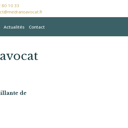
2 80 10 33
act@medranoavocat.fr
Actualités
Contact
 avocat