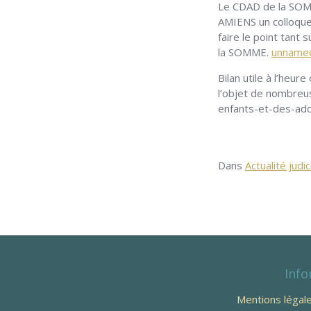
Le CDAD de la SOMM
AMIENS un colloque 
faire le point tant 
la SOMME.
unnamed
Bilan utile à l’he
l’objet de nombreus
enfants-et-des-ado
Dans
Actualité judic
Info
Mentions légal