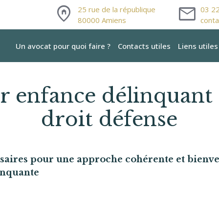
home_pin
mail
25 rue de la république
03 2
80000 Amiens
cont
Un avocat pour quoi faire ?
Contacts utiles
Liens utiles
 enfance délinquant
droit défense
s pour une approche cohérente et bienveillante de
inquante