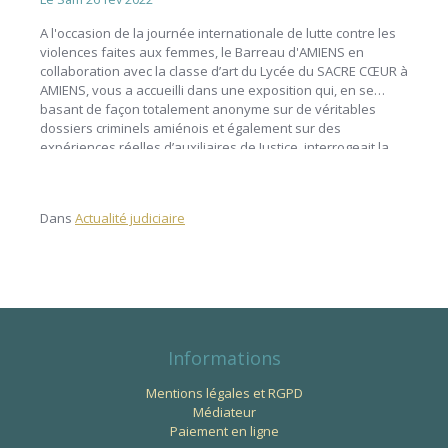
A l'occasion de la journée internationale de lutte contre les
violences faites aux femmes, le Barreau d'AMIENS en
collaboration avec la classe d’art du Lycée du SACRE CŒUR à
AMIENS, vous a accueilli dans une exposition qui, en se
basant de façon totalement anonyme sur de véritables
dossiers criminels amiénois et également sur des
expériences réelles d’auxiliaires de Justice, interrogeait la
question "que portais-tu ?" qui est régulièrement posée aux
victimes d'agressions, comme une mise à distance de la
brutalité quotidienne de ce qui a été vécu.
Dans
Actualité judiciaire
Informations
Mentions légales et RGPD
Médiateur
Paiement en ligne