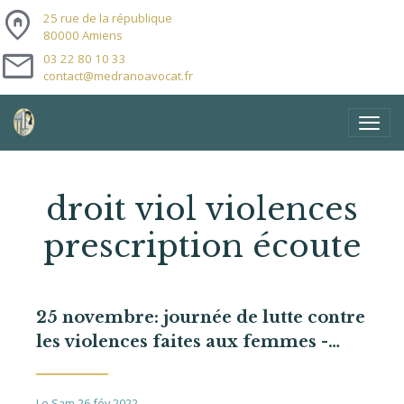
home_pin
25 rue de la république
80000 Amiens
mail
03 22 80 10 33
contact@medranoavocat.fr
droit viol violences
prescription écoute
25 novembre: journée de lutte contre
les violences faites aux femmes -
Expo "que portais-tu? - "24/11 -
08/12.2021
Le Sam 26 fév 2022