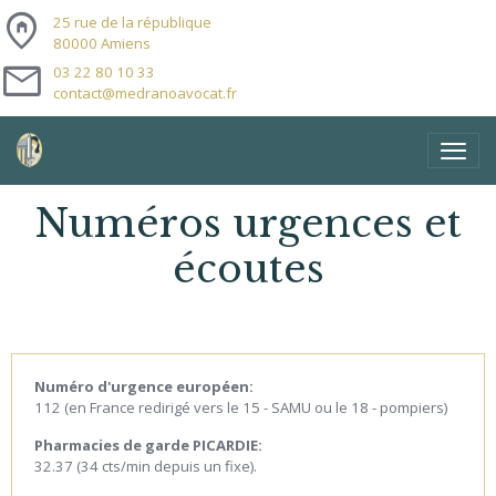
home_pin
25 rue de la république
80000 Amiens
mail
03 22 80 10 33
contact@medranoavocat.fr
Numéros urgences et
écoutes
Numéro d'urgence européen:
112 (en France redirigé vers le 15 - SAMU ou le 18 - pompiers)
Pharmacies de garde PICARDIE:
32.37 (34 cts/min depuis un fixe).